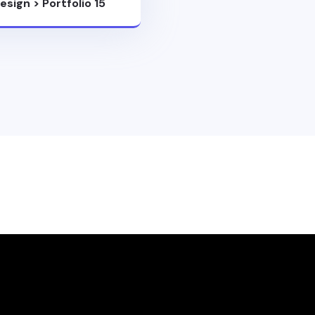
esign
>
Portfolio 15