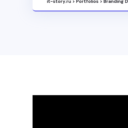
it-story.ru
>
Portfolios
>
Branding D