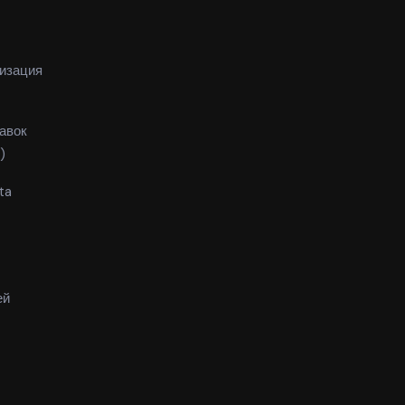
изация
авок
)
ta
ей