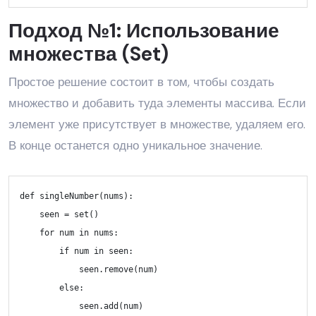
Подход №1: Использование
множества (Set)
Простое решение состоит в том, чтобы создать
множество и добавить туда элементы массива. Если
элемент уже присутствует в множестве, удаляем его.
В конце останется одно уникальное значение.
def singleNumber(nums):

    seen = 
set
()

for
num
in
 nums:

if
num
in
 seen:

            seen.remove(
num
)

else
:

            seen.
add
(
num
)
