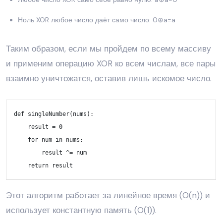
Ноль XOR любое число даёт само число: 0⊕a=a
Таким образом, если мы пройдем по всему массиву
и применим операцию XOR ко всем числам, все пары
взаимно уничтожатся, оставив лишь искомое число.
def singleNumber(nums):

result
 = 
0
for
num
in
 nums:

result
 ^= 
num
return
result
Этот алгоритм работает за линейное время (O(n)) и
использует константную память (O(1)).