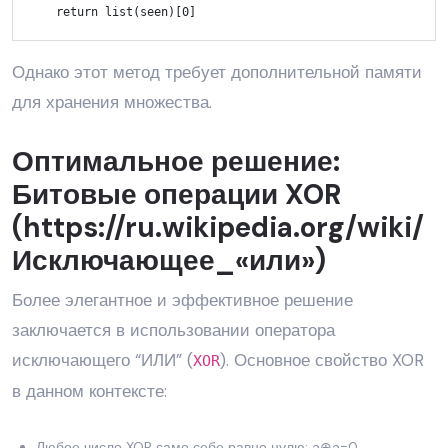
return
 list(seen)[
0
Однако этот метод требует дополнительной памяти
для хранения множества.
Оптимальное решение:
Битовые операции XOR
(
https://ru.wikipedia.org/wiki/
Исключающее_«или»
)
Более элегантное и эффективное решение
заключается в использовании оператора
исключающего “ИЛИ” (
). Основное свойство XOR
XOR
в данном контексте:
Любое число XOR само себе равно нулю: a⊕a=0