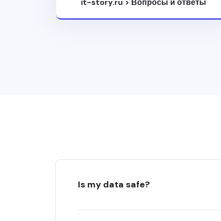
it-story.ru
>
Вопросы и ответы
Is my data safe?