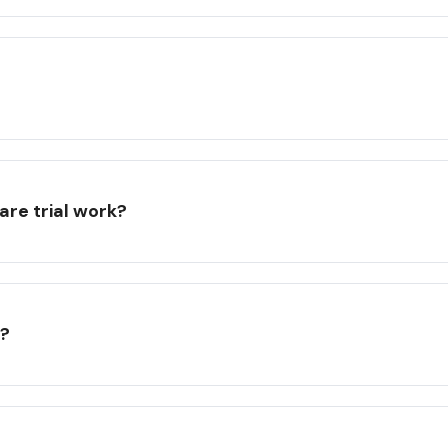
re trial work?
l?